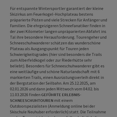
Für entspannte Wintersportler garantiert der kleine
Skizirkus am Feuerkogel-Hochplateau bestens
präparierte Pisten und viele Strecken für Anfänger und
Familien. Die ehrgeizigeren Schneefanatiker finden in
der zwei Kilometer langen unpräparierten Abfahrt ins
Tal ihre besondere Herausforderung. Tourengeher und
Schneeschuhwanderer schätzen das wunderschöne
Plateau als Ausgangspunkt für Touren jeden
Schwierigkeitsgrades (hier sind besonders die Trails
zum Alberfeldkogel oder zur Riederhütte sehr
beliebt). Besonders für Schneeschuhwanderer gibt es
eine weitläufige und schöne Naturlandschaft mit 6
markierten Trails, einen Ausrüstungsverleih direkt in
der Bergstation der Seilbahn. Am 25.12.2025, am
02.01.2026 und dann jeden Mittwoch vom 04.02. bis
11.03.2026 finden
GEFÜHRTE ERLEBNIS-
SCHNEESCHUHTOUREN
mit einem
Outdoorspezialisten (Anmeldung online bei der
Skischule Neuhuber erforderlich) statt. Die Teilnahme