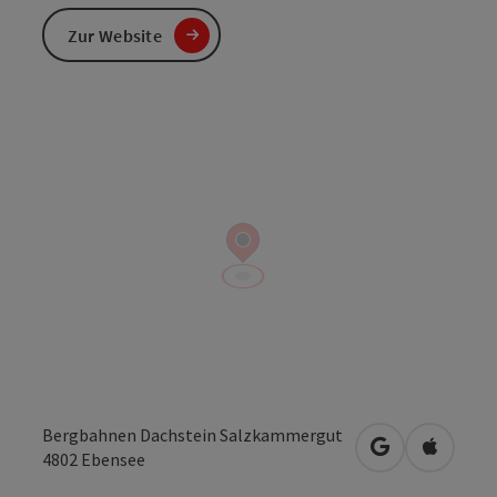
Zur Website
Bergbahnen Dachstein Salzkammergut
in Google Map
in Apple
4802
Ebensee