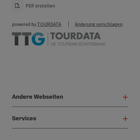
PDF erstellen
powered by
TOURDATA
Änderung vorschlagen
Andere Webseiten
Ande
Services
Serv