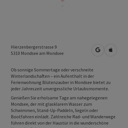
Hierzenbergerstrasse 9
in Google Map
in Apple
5310
Mondsee am Mondsee
Ob sonnige Sommertage oder verschneite
Winterlandschaften – ein Aufenthalt in der
Ferienwohnung Blütenzauber in Mondsee bietet zu
jeder Jahreszeit unvergessliche Urlaubsmomente.
Genießen Sie erholsame Tage am nahegelegenen
Mondsee, der mit glasklarem Wasser zum
Schwimmen, Stand-Up-Paddeln, Segeln oder
Bootfahren einlädt. Zahlreiche Rad- und Wanderwege
führen direkt von der Haustür in die wunderschöne