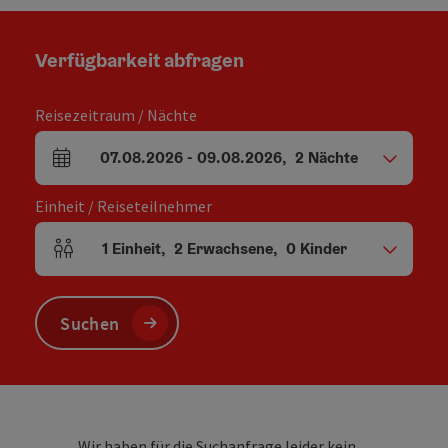
Verfügbarkeit abfragen
Reisezeitraum / Nächte
07.08.2026
-
09.08.2026
,
2
Nächte
An- und Abreisefelder
Einheit / Reiseteilnehmer
1
Einheit
,
2
Erwachsene
,
0
Kinder
Einheitenanzahl und Personenfelder
Suchen
Wir haben für die Suchanfrage leider kein