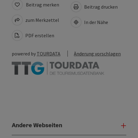
Beitrag merken
Beitrag drucken
zum Merkzettel
In der Nähe
PDF erstellen
powered by
TOURDATA
Änderung vorschlagen
Andere Webseiten
Ande