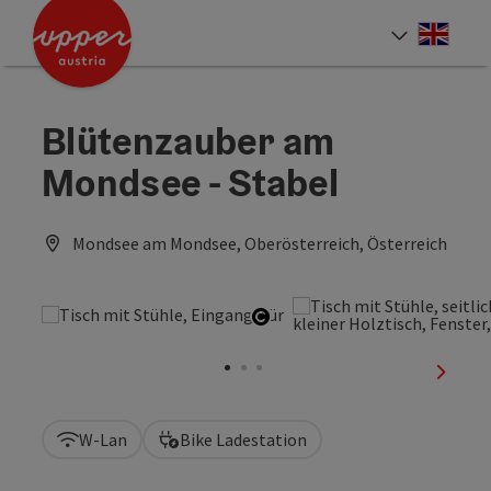
Accesskey
Accesskey
Accesskey
Zum Inhalt
Zur Navigation
Zum Seitenanfang
[0]
[1]
[2]
Engli
Sprach
Blütenzauber am
Mondsee - Stabel
Mondsee am Mondsee, Oberösterreich, Österreich
Copyright öffnen
nächst
W-Lan
Bike Ladestation